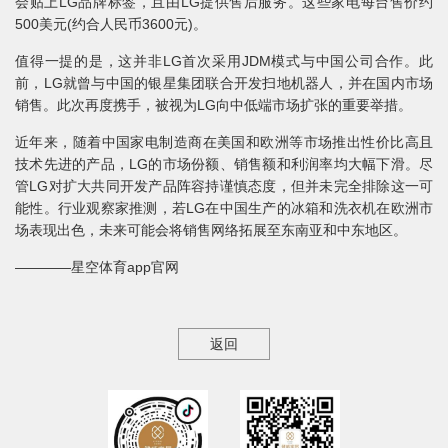
会贴上LG品牌标签，且由LG提供售后服务。这些家电每台售价约
500美元(约合人民币3600元)。
值得一提的是，这并非LG首次采用JDM模式与中国公司合作。此
前，LG就曾与中国的银星集团联合开发扫地机器人，并在国内市场
销售。此次再度携手，被视为LG向中低端市场扩张的重要举措。
近年来，随着中国家电制造商在美国和欧洲等市场推出性价比高且
技术先进的产品，LG的市场份额、销售额和利润率均大幅下滑。尽
管LG对扩大共同开发产品阵容持谨慎态度，但并未完全排除这一可
能性。行业观察家推测，若LG在中国生产的冰箱和洗衣机在欧洲市
场表现出色，未来可能会将销售网络拓展至东南亚和中东地区。
————星空体育app官网
返回