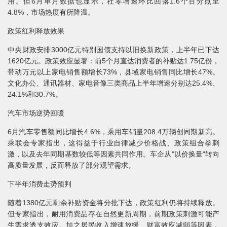
用。但6月单月数据也显示，社零增速环比回落1.6个百分点至
4.8%，市场热度有所降温。
政策红利释放效果
中央财政安排3000亿元特别国债支持以旧换新政策，上半年已下达
1620亿元。政策效应显著：前5个月直达消费者的补贴达1.75亿份，
带动万元以上家电销售额增长73%，县域家电销售同比增长47%。
文化办公、通讯器材、家电音像三类商品上半年增速分别达25.4%、
24.1%和30.7%。
汽车市场逆势回暖
6月汽车零售额同比增长4.6%，乘用车销量208.4万辆创同期新高。
乘联会专家指出，这得益于行业自律减少价格战、政策组合拳刺
激，以及去年同期基数较低等因素共同作用。车企从"以价换量"转向
高质量发展，反而释放了部分观望需求。
下半年消费走势预判
随着1380亿元剩余补贴资金将分批下达，政策红利仍将持续释放。
但专家指出，耐用消费品存在自然更新周期，前期政策刺激可能产
生需求透支效应。加之居民收入增速放缓、财富效应减弱等因素，