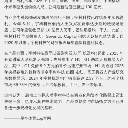
斯康、吉利汽车;2025 上半年，腾讯、阿里、蚂蚁集团、中国移动、
小米等巨头也纷纷入局，公司最新估值已超过 100 亿元。
与不少尚处烧钱研发阶段的同行不同，宇树科技已连续多年实现盈
利。今年 6 月，宇树科技创始人王兴兴在夏季达沃斯论坛现场透
露，公司年度营收已超 10 亿元人民币，团队规模约一千人。此前，
宇树科技早期投资人、SevenUp Capital 创始人赵楠也曾透露，自
2020 年以来，宇树科技的财务报表每年都保持盈利状态。
在产品方面，宇树科技最早以四足机器人(即 机器狗 )起家，2023 年
开始进军人形机器人领域，先后推出了 H1、G1 两款人形机器人产
品。其中，G1 凭借 9.9 万元的售价迅速打开市场，H1 则通过 2025
年央视春晚的群舞表演令宇树科技 出圈 走红。高工机器人产业研究
所数据显示，2024 年宇树机器狗年销量高达 2.37 万台，约占全球
市场 69.75% 的份额 ，并占领教育、工业、农业等领域。
业内认为，启动上市标志着宇树科技在商业化和资本化路径上迈出
关键一步，也显示其在技术能力、产品成熟度与市场拓展方面已具
备进一步规模化发展的基础。
————星空体育app官网