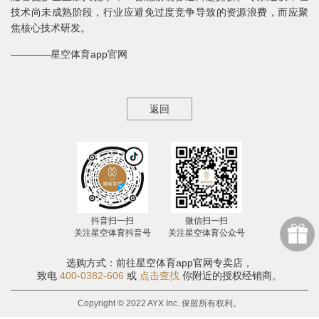
技术尚未成熟阶段，行业应避免过度竞争导致的资源浪费，而应聚
焦核心技术研发。
————星空体育app官网
返回
抖音扫一扫
微信扫一扫
关注星空体育抖音号
关注星空体育公众号
选购方式：前往星空体育app官网专卖店，
致电
400-0382-606
或
点击查找
你附近的授权经销商。
Copyright © 2022 AYX Inc. 保留所有权利。