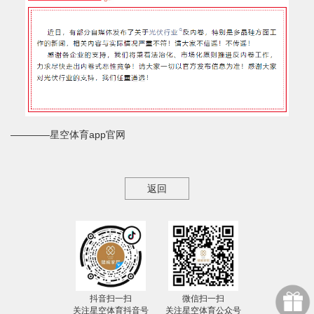
————星空体育app官网
返回
抖音扫一扫
微信扫一扫
关注星空体育抖音号
关注星空体育公众号