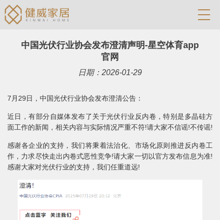
中国光伏行业协会发布澄清声明-星空体育app
官网
日期：2026-01-29
7月29日，中国光伏行业协会发布澄清公告：
近日，有部分自媒体发布了关于光伏行业反内卷，特别是多晶硅方
面工作的新闻，相关内容与实际情况严重不符!请大家不信谣!不传谣!
感谢各企业的支持，我们将秉着法治化、市场化原则推进反内卷工
作，力求尽快走出内卷式恶性竞争!请大家一切以官方发布信息为准!
感谢大家对光伏行业的支持，我们任重道远!