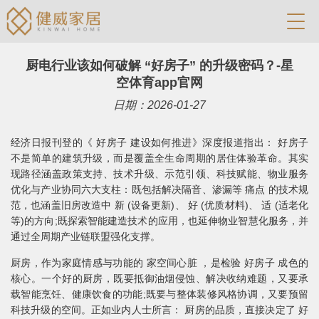
厨电行业该如何破解 “好房子” 的升级密码？-星
空体育app官网
日期：2026-01-27
经济日报刊登的《 好房子 建设如何推进》深度报道指出： 好房子
不是简单的建筑升级，而是覆盖全生命周期的居住体验革命。其实
现路径涵盖政策支持、技术升级、示范引领、科技赋能、物业服务
优化与产业协同六大支柱：既包括解决隔音、渗漏等 痛点 的技术规
范，也涵盖旧房改造中 新 (设备更新)、 好 (优质材料)、 适 (适老化
等)的方向;既探索智能建造技术的应用，也延伸物业智慧化服务，并
通过全周期产业链联盟强化支撑。
厨房，作为家庭情感与功能的 家空间心脏 ，是检验 好房子 成色的
核心。一个好的厨房，既要抵御油烟侵蚀、解决收纳难题，又要承
载智能烹饪、健康饮食的功能;既要与整体装修风格协调，又要预留
科技升级的空间。正如业内人士所言： 厨房的品质，直接决定了 好