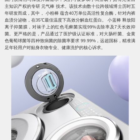
主知识产权的专研 元气棒 技术。该技术由数十位跨领域博士历时五
年研发而成，其中， 小粉棒 蕴含40万单位高活性复合酶，针对内裤
血渍分泌物，在35℃最佳温度下高效分解血红蛋白。 小蓝棒 释放阳
离子抑菌膜，对袜子上的红色毛癣菌实现99%去除率及7天长效抑
菌。更严格的是，产品通过了医护级认证标准，对大肠杆菌、金黄
色葡萄球菌等四种致病菌的除菌率要求 99.99%，远超国标，精准满
足年轻用户对贴身衣物专业、健康洗护的核心诉求。