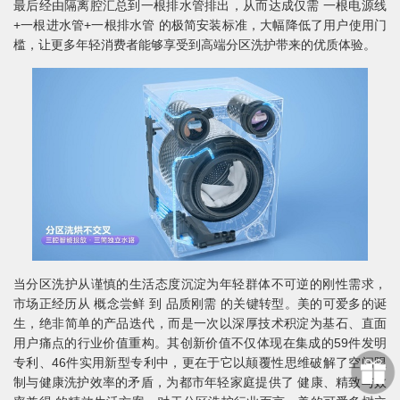
最后经由隔离腔汇总到一根排水管排出，从而达成仅需 一根电源线
+一根进水管+一根排水管 的极简安装标准，大幅降低了用户使用门
槛，让更多年轻消费者能够享受到高端分区洗护带来的优质体验。
当分区洗护从谨慎的生活态度沉淀为年轻群体不可逆的刚性需求，
市场正经历从 概念尝鲜 到 品质刚需 的关键转型。美的可爱多的诞
生，绝非简单的产品迭代，而是一次以深厚技术积淀为基石、直面
用户痛点的行业价值重构。其创新价值不仅体现在集成的59件发明
专利、46件实用新型专利中，更在于它以颠覆性思维破解了空间限
制与健康洗护效率的矛盾，为都市年轻家庭提供了 健康、精致与效