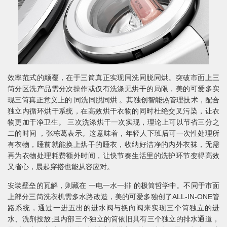
效率范式的颠覆，在于三筒真正实现同洗同脱同烘。突破市面上三
筒分区洗产品需分次操作或仅有洗涤无烘干的局限，美的可爱多实
现三筒真正意义上的 同洗同脱同烘 。其独创智能热管理技术，配合
独立内循环烘干系统，在高效烘干衣物的同时杜绝交叉污染，让衣
物更加干净卫生。 三次洗涤烘干一次实现，理论上可以节省三分之
二的时间 ，张栋葛表示。这意味着，年轻人下班后可一次性处理所
有衣物，睡前就能换上烘干的睡衣，收纳好洁净的内外衣袜，无需
再为衣物处理耗费额外时间，让快节奏生活里的洗护环节变得高效
又省心，晨起穿搭也能从容应对。
安装壁垒的瓦解，则藏在 一电一水一排 的极简哲学中。不同于市面
上部分三筒洗衣机需多水路改造，美的可爱多独创了ALL-IN-ONE管
路系统，通过一进五出的进水阀与换向阀来实现三个筒独立的进
水、洗剂投放;且内部三个独立的筒依旧具有三个独立的排水通道，