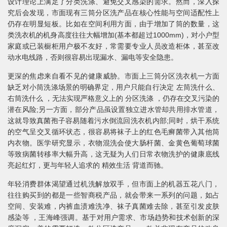
设计理论上满足了分类洗涤、避免交叉感染的需求。然而，深入探
究后会发现，市面现有三筒分区洗产品在核心性能与空间适配性上
仍存在明显短板。比如在空间利用方面，由于增加了筒的数量，这
类洗衣机的机身高度往往大幅增加(基本都超过1000mm)，对小户型
家庭或已装橱柜用户极不友好，常需要专业人员改造柜体，甚至改
动水电线路，否则很容易出现漏水、漏电等安全隐患。
更深的焦虑来自看不见的健康威胁。市面上三筒分区洗衣机一方面
缺乏对小筒洗涤场景的明确界定，用户只能自行决定 左筒洗什么、
右筒洗什么 ，无法实现严格意义上的 分区洗涤 ，仍存在交叉污染的
潜在风险;另一方面，部分产品虽设置独立进水管却共用排水管道，
这就导致真菌孢子容易随着污水倒流回洗衣机内部;同时，烘干系统
的空气呈交叉循环状态，很容易将袜子上的红色毛癣菌带入其他筒
内衣物。医学研究显示，衣物混洗会使大肠杆菌、金黄色葡萄球菌
等致病菌转移率大幅升高，这无疑为人们日常衣物洗护的健康底线
亮起红灯，更与年轻人追求的 精效生活 背道而驰。
年轻消费群体渴望通过机洗解放双手，但市面上的机器五花八门，
往往购买到的都是一些智商税产品，就会带来一系列的问题，如占
空间、安装难，内裤血渍难洗净、袜子真菌难去除，甚至引发皮肤
感染等 ，王海峰强调。基于对用户需求、市场趋势和技术创新的深