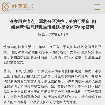
洞察用户痛点，重构分区洗护：美的可爱多“四
维创新”破局精致生活难题-星空体育app官网
日期：2026-01-19
快节奏的都市生活中，年轻一代正奋力于繁忙与精致之间寻找平
衡。他们对生活品质的追求从未如此热切，尤其在健康与洁净层
面，衣物洗护已超越基础清洁，跃升为守护个人健康、彰显生活质
感的重要仪式。
从 洗干净 到 洗健康 ，分类洗涤成为不可妥协的刚需。然而，市场
上宣传能满足分区洗的产品虽多，真正能实现内外衣分离、袜物专
洗的解决方案却寥寥无几，更无奈的是，小户型的空间困局也像道
无形的墙，将理想与现实隔开。如此背景趋势下，美的于8月4日新
品发布会上重磅推出美的可爱多三筒分区洗烘一体机，可谓恰逢其
时，这款产品以重构空间、健康与效率规则的突破，精准破解了年
轻人的生活难题，让品质洗护在方寸之间成为可能。