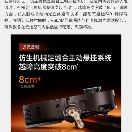
在越障方面，仿生机械足融合主动悬挂系统，在遇到需要跨越的阻
碍时，机械足会将机器整体支起 行走 ，越障高度突破了8cm。避障
方面，仿人眼双目结构光立体避障技术，能动态避让240+种障碍
物。在遇到低矮空间时，VSLAM导航系统与自升降激光雷达配合，
确保设备在低矮空间内依然运行稳定、识别精准。