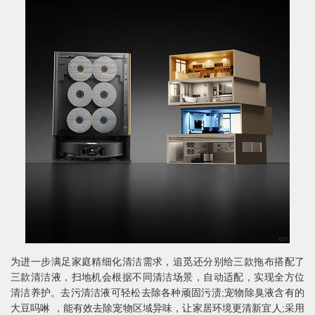
为进一步满足家庭精细化清洁需求，追觅还分别给三款拖布搭配了
三款清洁液，扫地机会根据不同清洁场景，自动适配，实现全方位
清洁养护。去污清洁液可轻松去除各种顽固污渍;宠物除臭液含有的
大豆吗啉 ，能有效去除宠物区域异味，让家居环境更清新宜人;采用