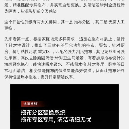
景，精准匹配专属拖布，并实现自动更换。从清洁逻辑到全流程污
染隔离，从源头切断交叉感染
这个开创性升级有两大关键词，其一是 拖布分区 ，其二是 无需人工
更换 。
先来看第一点。根据家庭场景多样需求，追觅在拖布材质上，进行
了针对性设计，推出了三款有差异化功能的拖布。譬如，针对厨
房、餐厅粘性污渍 重灾区 ，匹配的强力刮污拖布，其尼龙丝组可强
劲摩擦，高效去除顽固污渍;针对卫生间场景，有着加厚拖布设计的
海绵锁水拖布，能快速吸水锁水，不残留水痕;针对客厅、卧室等日
常地面清洁，相变储能拖布的保温层能高效锁温，从而让拖布始终
保持恒温热水拖地，提升日常清洁效率。