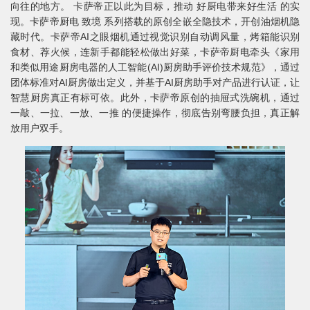
向往的地方。 卡萨帝正以此为目标，推动 好厨电带来好生活 的实
现。卡萨帝厨电 致境 系列搭载的原创全嵌全隐技术，开创油烟机隐
藏时代。卡萨帝AI之眼烟机通过视觉识别自动调风量，烤箱能识别
食材、荐火候，连新手都能轻松做出好菜，卡萨帝厨电牵头《家用
和类似用途厨房电器的人工智能(AI)厨房助手评价技术规范》，通过
团体标准对AI厨房做出定义，并基于AI厨房助手对产品进行认证，让
智慧厨房真正有标可依。此外，卡萨帝原创的抽屉式洗碗机，通过
一敲、一拉、一放、一推 的便捷操作，彻底告别弯腰负担，真正解
放用户双手。