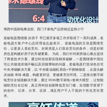
博西中国厨电事业部、西门子家电产品营销总监韩小宁
老板电器围绕着 好房子 早已展开多项工作并取得了一系列成果，老
板电器大客户中心总经理金志超表示， 老板电器的主张是围绕烹
饪，让更多人喜欢烹饪。好厨房是人们喜欢烹饪的条件，但是好厨
房也是构建好房子的关键要素。 为此，我们针对厨房核心痛点提供
了两套技术方案，通过科技创新实现精准破解，一是围绕着中国住
宅公共烟道排烟不畅以及回烟窜味的问题，老板电器打造绿色住宅
中央净烟解决方案，以 中央吸油烟机系统+不锈钢烟道 ，从源头解
决油烟 串味 难题，构建更舒适、更健康烹饪环境。二是推出数字厨
电烹饪全链路解决方案，通过 ROKI数字厨电+食神大模型 ，让智能
辅助烹饪全过程，真正用科技创新降低烹饪门槛，实现数字菜谱下
的创作、记录、分享、还原，满足用户千人千面的个性化烹饪需
求。