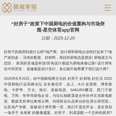
“好房子”政策下中国厨电的价值重构与市场突
围-星空体育app官网
日期：2025-12-20
好房子的厨房到底什么样?地产商、设计师和厨电企业快打起来了!地
产派拍桌： 没有好配套、好材料，再好的厨电也是摆设! 厨电派立马
怼回： 厨房的灵魂是科技!所有设计都该为厨电体验让路! 设计师夹
在中间苦笑： 装修都是设计先行，各位能不能尊重下我们设计师?
2025年8月20日，由中国家电网主办的 好房子 好厨电 好生活 2025
中国厨电行业高峰论坛 在长春召开，会上，A.O.史密斯、博世家
电、卡萨帝、方太、海尔、老板电器、SAKURA樱花、西门子家
电、万和、华帝等厨电企业，与论坛独家渠道合作伙伴京东家电家
居、数据支持单位奥维云网、内容联合出品单位好住房云研究院，
以及地产专家、装修设计师齐聚一堂，他们不是在开会，是在策划
一场关于 未来家 的脑暴盛宴。好房子，到底该配一个怎样的厨房?