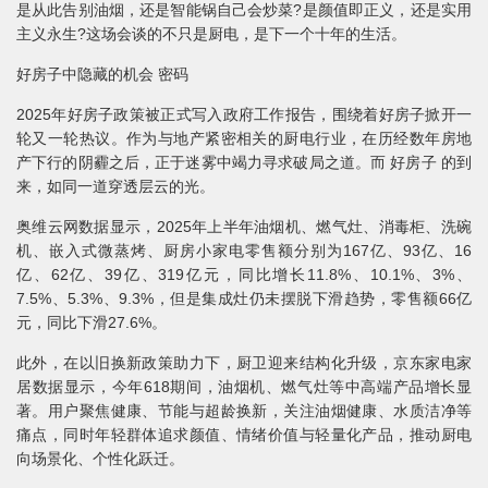
是从此告别油烟，还是智能锅自己会炒菜?是颜值即正义，还是实用
主义永生?这场会谈的不只是厨电，是下一个十年的生活。
好房子中隐藏的机会 密码
2025年好房子政策被正式写入政府工作报告，围绕着好房子掀开一
轮又一轮热议。作为与地产紧密相关的厨电行业，在历经数年房地
产下行的阴霾之后，正于迷雾中竭力寻求破局之道。而 好房子 的到
来，如同一道穿透层云的光。
奥维云网数据显示，2025年上半年油烟机、燃气灶、消毒柜、洗碗
机、嵌入式微蒸烤、厨房小家电零售额分别为167亿、93亿、16
亿、62亿、39亿、319亿元，同比增长11.8%、10.1%、3%、
7.5%、5.3%、9.3%，但是集成灶仍未摆脱下滑趋势，零售额66亿
元，同比下滑27.6%。
此外，在以旧换新政策助力下，厨卫迎来结构化升级，京东家电家
居数据显示，今年618期间，油烟机、燃气灶等中高端产品增长显
著。用户聚焦健康、节能与超龄换新，关注油烟健康、水质洁净等
痛点，同时年轻群体追求颜值、情绪价值与轻量化产品，推动厨电
向场景化、个性化跃迁。