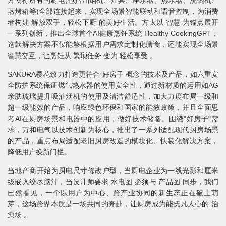
蒸烤箱等)全部连接起来，实现全场景智能联动和语音控制，为消费
者构建 解放双手，轻松下厨 的美好生活。方太以 智慧 为锚点展开
一系列创新，推出全球首个AI健康烹饪系统 Healthy CookingGPT，
这款解决方案不仅能够根据用户需求定制化膳食，还能实现全场景
智慧交互，让烹饪从 繁琐任务 变为 轻松享受 。
SAKURA樱花致力打造更符合 好房子 概念的技术及产品，如六重安
全防护系统保证燃气热水器的使用安全性，通过新材质的运用如AG
亲肤玻璃提升吸油烟机的使用及清洁舒适性，加大力度布局一级和
超一级能效的产品，响应绿色环保和国家的能效政策，并且全面思
考AI在厨房场景和电器中的应用，做好技术储备。围绕"好房子"需
求，万和电气以技术创新为核心，推出了一系列适配现代厨房场景
的产品，重点布局适配老旧厨房改造的模块化、快装化解决方案，
降低用户换新门槛。
当地产商开始为厨电尺寸修改户型，当厨电企业为一线光影和厘米
级嵌入绞尽脑汁，当设计师要求 水电图 必须与 产品图 同步，我们
已然看见，一个以用户为中心、跨产业协同的新生态正在破土萌
芽，这场跨界本质是一场共同的奔赴，让厨房成为能抚凡人心的 治
愈场 。