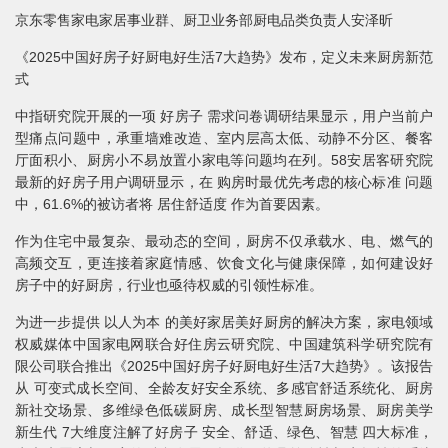
京东零售家电家居事业群、厨卫业务部厨电品类负责人安泽昕
《2025中国好房子好厨电好生活7大趋势》发布，定义未来厨房新范
式
中指研究院开展的一项 好房子 需求问卷调研结果显示，用户当前户
型痛点问题中，承重墙难改造、室内层高太低、动静不分区、餐客
厅面积小、厨房小不易放置小家电等问题均在列。58安居客研究院
最新的好房子用户调研显示，在 购房时最优先考虑的核心标准 问题
中，61.6%的被访者将 居住舒适度 作为首要因素。
作为住宅中最复杂、最动态的空间，厨房不仅承载水、电、燃气的
高频交互，更连接着家庭情感、饮食文化与健康保障，如何建设好
房子中的好厨房，行业也亟待权威的引领性标准。
为进一步提供 以人为本 的美好家居美好厨房的解决方案，家电领域
权威媒体中国家电网联合好住房云研究院、中国建筑科学研究院有
限公司联合推出《2025中国好房子好厨电好生活7大趋势》。该报告
从 可变式成长空间、全龄友好安全系统、多感官舒适系统化、厨房
新社交场景、多维绿色低碳厨房、成长型智慧厨房场景、厨房美学
新生代 7大维度注解了好房子 安全、舒适、绿色、智慧 四大标准，