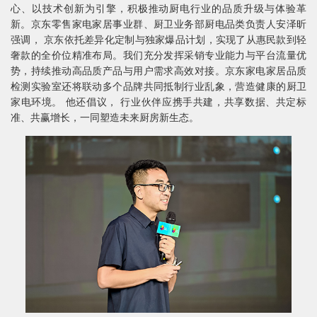
心、以技术创新为引擎，积极推动厨电行业的品质升级与体验革
新。京东零售家电家居事业群、厨卫业务部厨电品类负责人安泽昕
强调， 京东依托差异化定制与独家爆品计划，实现了从惠民款到轻
奢款的全价位精准布局。我们充分发挥采销专业能力与平台流量优
势，持续推动高品质产品与用户需求高效对接。京东家电家居品质
检测实验室还将联动多个品牌共同抵制行业乱象，营造健康的厨卫
家电环境。 他还倡议， 行业伙伴应携手共建，共享数据、共定标
准、共赢增长，一同塑造未来厨房新生态。