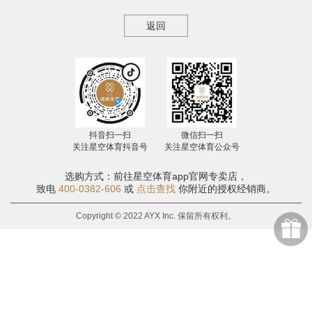
返回
抖音扫一扫
微信扫一扫
关注星空体育抖音号
关注星空体育公众号
选购方式：前往星空体育app官网专卖店，
致电
400-0382-606
或
点击查找
你附近的授权经销商。
Copyright © 2022 AYX Inc. 保留所有权利。