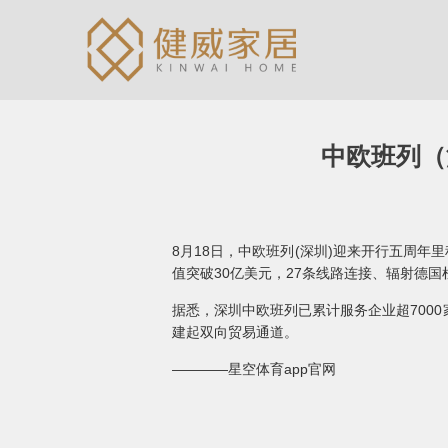
中欧班列（
8月18日，中欧班列(深圳)迎来开行五周年
值突破30亿美元，27条线路连接、辐射德
据悉，深圳中欧班列已累计服务企业超700
建起双向贸易通道。
————星空体育app官网