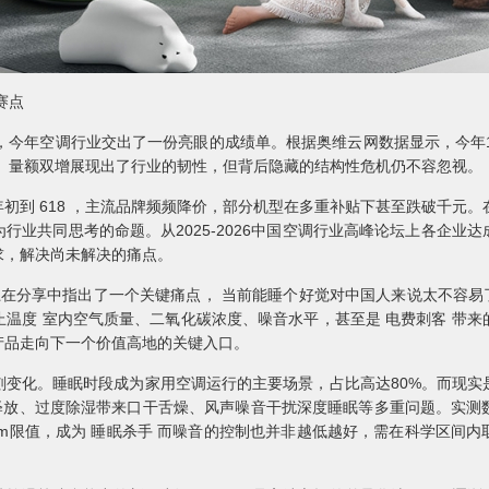
赛点
下，今年空调行业交出了一份亮眼的成绩单。根据奥维云网数据显示，今年1
3.8%。量额双增展现出了行业的韧性，但背后隐藏的结构性危机仍不容忽视。
到 618 ，主流品牌频频降价，部分机型在多重补贴下甚至跌破千元。在
行业共同思考的命题。从2025-2026中国空调行业高峰论坛上各企业
求，解决尚未解决的痛点。
在分享中指出了一个关键痛点， 当前能睡个好觉对中国人来说太不容易
温度 室内空气质量、二氧化碳浓度、噪音水平，甚至是 电费刺客 带
产品走向下一个价值高地的关键入口。
刻变化。睡眠时段成为家用空调运行的主要场景，占比高达80%。而现实
续释放、过度除湿带来口干舌燥、风声噪音干扰深度睡眠等多重问题。实测
000ppm限值，成为 睡眠杀手 而噪音的控制也并非越低越好，需在科学