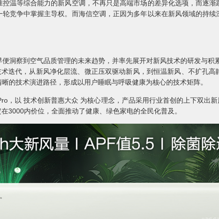
准控温等综合能力的新风空调，不再只是高端市场的差异化选项，而逐渐
一轮竞争中掌握主导权。而海信空调，正因为多年以来在新风领域的持续
便洞察到空气品质管理的未来趋势，并率先展开对新风技术的研发与积累
大技术迭代，从新风净化层流、微正压双驱动新风，到恒温新风、不扩孔高
清晰的技术演进路径，形成以用户睡眠与呼吸健康为核心的技术矩阵。
o，以 技术创新普惠大众 为核心理念，产品采用行业首创的上下双出新风口设
定在3000内价位，全面推动了健康、绿色家电的全民化普及。