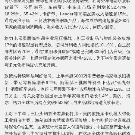
海尔智家则凭借"全球创牌"战略实现逆势增长。在海外家电需求疲软
背景下，公司南亚、东南亚、中东非市场分别增长32.47%、
18.29%、65.42%，卡萨帝、Leader等高端品牌收入增速超15%。
通过麦浪冰箱、三筒洗衣机等创新产品，海尔成功构建起覆盖200个
国家的研发制造网络，海外收入占比达47.6%，创历史新高。
格力电器虽面临空调主业承压挑战，但工业制品与智能装备板块
17%的增速彰显转型成效。公司外销收入同比增长10.19%，自主品
牌占比近70%，通过"董明珠健康家"战略已完成800家门店升级。值
得关注的是，其经营现金流净额同比激增453%，为下半年渠道调整
与多元化布局提供充足弹药。
政策端持续释放利好信号。上半年超6600万消费者参与家电以旧换
新，带动零售额增长9.2%。随着第三批国补资金下达及"金九银
十"消费旺季来临，奥维云网预测下半年市场增速有望突破12%。出
口方面，海关总署数据显示上半年家电出口增长1.4%，美的、海
尔、格力全球售后网点突破5500家，自主品牌出海进入收获期。
面对下半年，三巨头均祭出差异化打法：美的依托库卡机器人强化
工业解决方案，海尔加速智慧家庭场景落地，格力则通过健康家战
略深化C端生态。国家统计局发言人付凌晖指出，中国完整产业体系
与外贸企业活力将持续支撑出口增长。在这场全球化与高端化的双