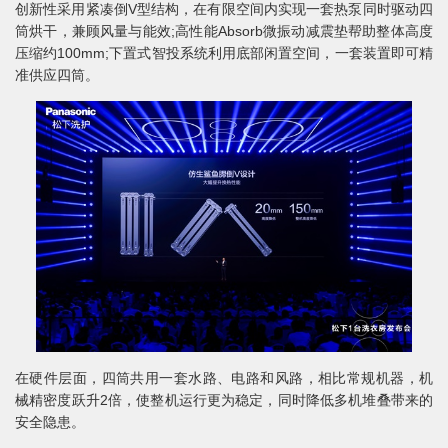
创新性采用紧凑倒V型结构，在有限空间内实现一套热泵同时驱动四
筒烘干，兼顾风量与能效;高性能Absorb微振动减震垫帮助整体高度
压缩约100mm;下置式智投系统利用底部闲置空间，一套装置即可精
准供应四筒。
在硬件层面，四筒共用一套水路、电路和风路，相比常规机器，机
械精密度跃升2倍，使整机运行更为稳定，同时降低多机堆叠带来的
安全隐患。