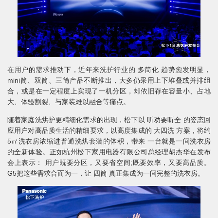
在用户的需求推动下，近年来洗护行业的 多筒化 趋势愈发明显，
mini筒、双筒、三筒产品不断推出，大多仍采用上下堆叠或并排组
合，或是在一定程度上实现了一机分区，却依旧存在容量小、占地
大、体验割裂、与家装难以融合等痛点。
随着家庭洗烘护更精细化需求的出现，松下以 听劝要听全 的姿态回
应用户对高品质生活的精细要求，以高度集成的 大四洗 方案，将约
5㎡洗衣房浓缩进普通洗烘套装的体积，带来 一台就是一间洗衣房
的全新体验。正如杭州松下家用电器有限公司总经理胡杰华在发布
会上表示： 用户既要分区，又要省空间;既要效率，又要高品质。
G5把这些需求合而为一，让 四筒 真正集成为一间完整的洗衣房。